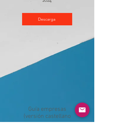
Descarga
Guía empresas
(versión castellano